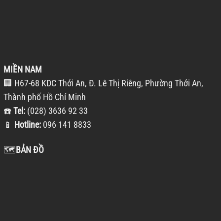
MIỀN NAM
🏢 H67-68 KDC Thới An, Đ. Lê Thị Riêng, Phường Thới An,
Thành phố Hồ Chí Minh
☎️
Tel:
(028) 3636 92 33
📱
Hotline:
096 141 8833
🗺️
BẢN ĐỒ