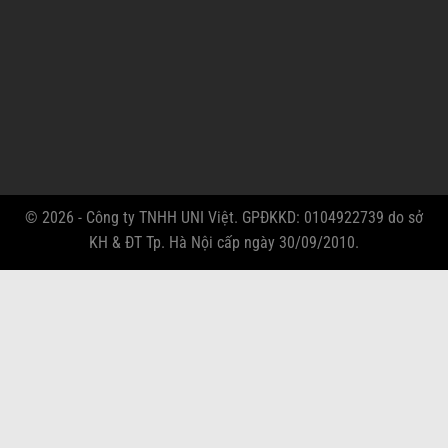
© 2026 - Công ty TNHH UNI Việt. GPĐKKD: 0104922739 do sở
KH & ĐT Tp. Hà Nội cấp ngày 30/09/2010.