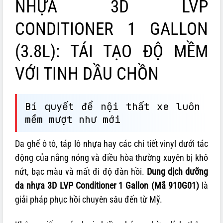
NHỰA 3D LVP
CONDITIONER 1 GALLON
(3.8L): TÁI TẠO ĐỘ MỀM
VỚI TINH DẦU CHỒN
Bí quyết để nội thất xe luôn
mềm mượt như mới
Da ghế ô tô, táp lô nhựa hay các chi tiết vinyl dưới tác
động của nắng nóng và điều hòa thường xuyên bị khô
nứt, bạc màu và mất đi độ đàn hồi.
Dung dịch dưỡng
da nhựa 3D LVP Conditioner 1 Gallon (Mã 910G01)
là
giải pháp phục hồi chuyên sâu đến từ Mỹ.