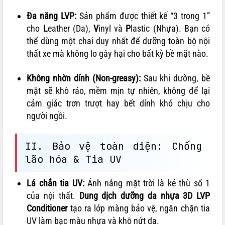
Đa năng LVP:
Sản phẩm được thiết kế “3 trong 1”
cho
L
eather (Da),
V
inyl và
P
lastic (Nhựa). Bạn có
thể dùng một chai duy nhất để dưỡng toàn bộ nội
thất xe mà không lo gây hại cho bất kỳ bề mặt nào.
Không nhờn dính (Non-greasy):
Sau khi dưỡng, bề
mặt sẽ khô ráo, mềm mịn tự nhiên, không để lại
cảm giác trơn trượt hay bết dính khó chịu cho
người ngồi.
II. Bảo vệ toàn diện: Chống
lão hóa & Tia UV
Lá chắn tia UV:
Ánh nắng mặt trời là kẻ thù số 1
của nội thất.
Dung dịch dưỡng da nhựa 3D LVP
Conditioner
tạo ra lớp màng bảo vệ, ngăn chặn tia
UV làm bạc màu nhựa và khô nứt da.