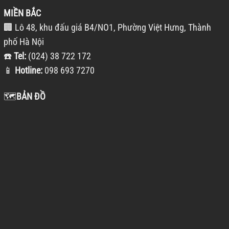
MIỀN BẮC
🏢 Lô 48, khu đấu giá B4/NO1, Phường Việt Hưng, Thành
phố Hà Nội
☎️
Tel:
(024) 38 722 172
📱
Hotline:
098 693 7270
🗺️
BẢN ĐỒ