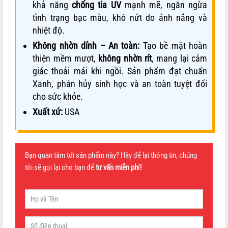
khả năng
chống tia UV
mạnh mẽ, ngăn ngừa
tình trạng bạc màu, khô nứt do ánh nắng và
nhiệt độ.
Không nhờn dính – An toàn:
Tạo bề mặt hoàn
thiện mềm mượt,
không nhờn rít
, mang lại cảm
giác thoải mái khi ngồi. Sản phẩm đạt chuẩn
Xanh, phân hủy sinh học và an toàn tuyệt đối
cho sức khỏe.
Xuất xứ:
USA
Bạn quan tâm tới sản phẩm này? Hãy để lại thông tin, chúng
tôi sẽ gọi lại cho bạn để
tư vấn miễn phí!