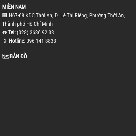
MIỀN NAM
🏢 H67-68 KDC Thới An, Đ. Lê Thị Riêng, Phường Thới An,
Thành phố Hồ Chí Minh
☎️
Tel:
(028) 3636 92 33
📱
Hotline:
096 141 8833
🗺️
BẢN ĐỒ