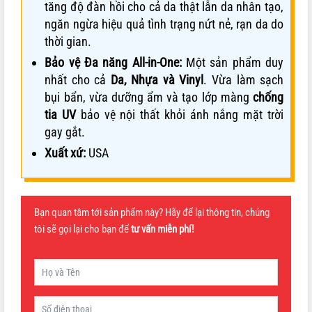
tăng độ đàn hồi cho cả da thật lẫn da nhân tạo,
ngăn ngừa hiệu quả tình trạng nứt nẻ, rạn da do
thời gian.
Bảo vệ Đa năng All-in-One:
Một sản phẩm duy
nhất cho cả
Da, Nhựa và Vinyl
. Vừa làm sạch
bụi bẩn, vừa dưỡng ẩm và tạo lớp màng
chống
tia UV
bảo vệ nội thất khỏi ánh nắng mặt trời
gay gắt.
Xuất xứ:
USA
Bạn quan tâm tới sản phẩm này? Hãy để lại thông tin, chúng
tôi sẽ gọi lại cho bạn để
tư vấn miễn phí!