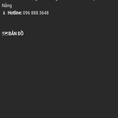
Nẵng
📱
Hotline:
096 888 3648
🗺️
BẢN ĐỒ