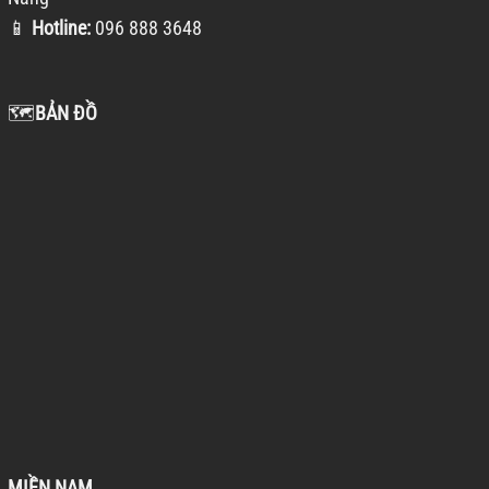
📱
Hotline:
096 888 3648
🗺️
BẢN ĐỒ
MIỀN NAM