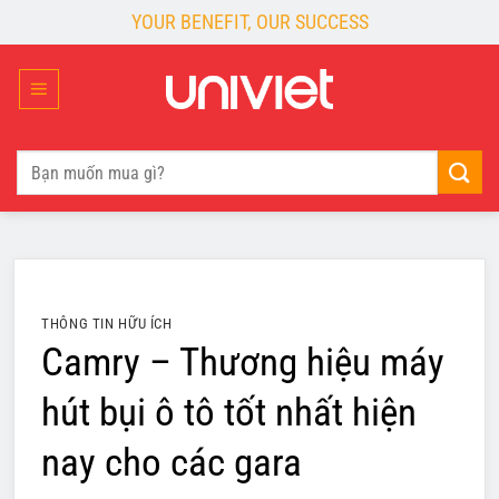
Skip
YOUR BENEFIT, OUR SUCCESS
to
content
Tìm
kiếm:
THÔNG TIN HỮU ÍCH
Camry – Thương hiệu máy
hút bụi ô tô tốt nhất hiện
nay cho các gara