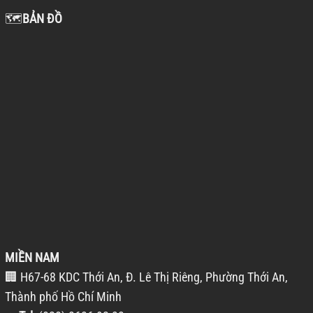
🗺️
BẢN ĐỒ
MIỀN NAM
🏢 H67-68 KDC Thới An, Đ. Lê Thị Riêng, Phường Thới An,
Thành phố Hồ Chí Minh