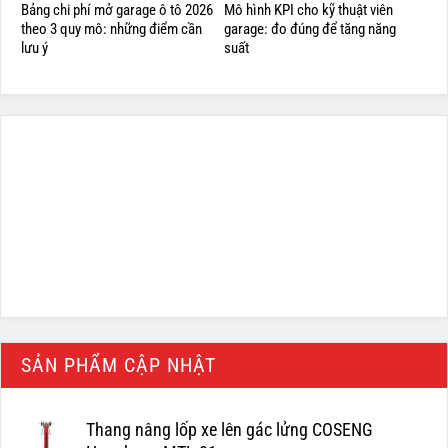
Bảng chi phí mở garage ô tô 2026
Mô hình KPI cho kỹ thuật viên
theo 3 quy mô: những điểm cần
garage: đo đúng để tăng năng
lưu ý
suất
SẢN PHẨM CẬP NHẬT
Thang nâng lốp xe lên gác lửng COSENG