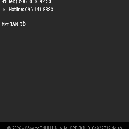
☎️
Tel:
(028) 3636 92 33
📱
Hotline:
096 141 8833
🗺️
BẢN ĐỒ
© 2026 - Công ty TNHH UNI Việt. GPĐKKD: 0104922739 do sở